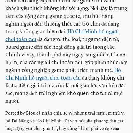
điểm đến đẳng cấp dành cho các game thủ và du
khách yêu thích không khí sôi động. Nơi đây là trung
tâm của cộng đồng game quốc tế, thu hút hàng
nghìn người đến thưởng thức các trò chơi đa dạng
trong không gian hiện đại.
Hồ Chí Minh hồ người 
chơi toàn cầu
đa dạng về thể loại, từ game điện tử,
board game đến các hoạt động giải trí tương tác.
Chính vì vậy, thành phố này ngày càng nổi bật là nơi
hội tụ của các người chơi toàn cầu, góp phần thúc đẩy
ngành công nghiệp game phát triển mạnh mẽ.
Hồ 
Chí Minh hồ người chơi toàn cầu
đa dạng không chỉ
là địa điểm giải trí mà còn là nơi giao lưu văn hóa đặc
sắc, mang đến trải nghiệm khó quên cho tất cả mọi
người.
Posted by
Blog cá nhân chia sẻ về những trải nghiệm thú vị
tại Đà Nẵng và Hồ Chí Minh. Từ văn hóa địa phương đến các
hoạt động vui chơi giải trí, hãy cùng khám phá vẻ đẹp của