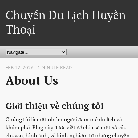
Chuyến Du Lịch Huyền
Thoại
FEB 12, 2026 - 1 MINUTE READ
About Us
Giới thiệu về chúng tôi
Chúng tôi là một nhóm người đam mê du lịch và
khám phá. Blog này được viết để chia sẻ một số câu
chuyện, hình ảnh, và kinh nghiệm từ những chuyến